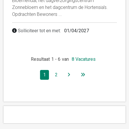
Bloemendal, het dagverzorgingscentrum
Zonnebloem en het dagcentrum de Hortensia's.
Opdrachten Bewoners
...
Solliciteer tot en met:
01/04/2027
Resultaat
1
-
6
van
8
Vacatures
1
2