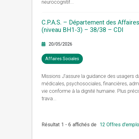
neurocognitif
...
C.P.A.S. – Département des Affaires
(niveau BH1-3) – 38/38 – CDI
20/05/2026
Affaires Sociales
Missions J’assure la guidance des usagers dans
médicales, psychosociales, financières, admin
vie conforme à la dignité humaine. Plus préc
trava
...
Résultat
1
-
6
affichés de
12
Offres d'emplo